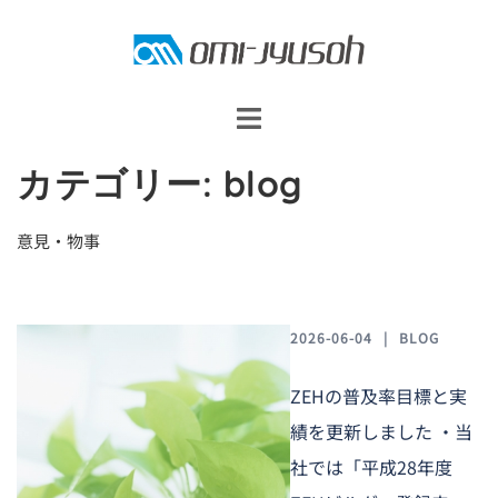
コ
ン
テ
ン
ツ
カテゴリー:
blog
へ
ス
意見・物事
キ
ッ
プ
2026-06-04
BLOG
ZEHの普及率目標と実
績を更新しました ・当
社では「平成28年度