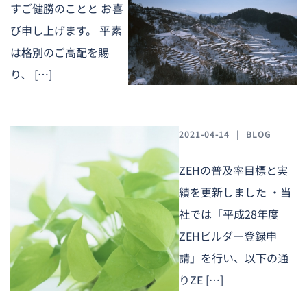
すご健勝のことと お喜
び申し上げます。 平素
は格別のご高配を賜
り、 […]
2021-04-14
BLOG
ZEHの普及率目標と実
績を更新しました ・当
社では「平成28年度
ZEHビルダー登録申
請」を行い、以下の通
りZE […]