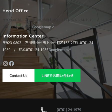
ー
ジ
Head Office
送
〒923-0028 石川県小松市梯町ホ15-1
TEL.0761-24-1979 /
り
FAX.0761-24-1997
Googlemap↗
Information Center
〒923-0802 石川県小松市上小松町乙138-2
TEL.0761-24-
1980 / FAX.0761-24-1986
Googlemap↗
Instagram
Facebook
Contact Us
LINEでお問い合わせ
(0761) 24-1979