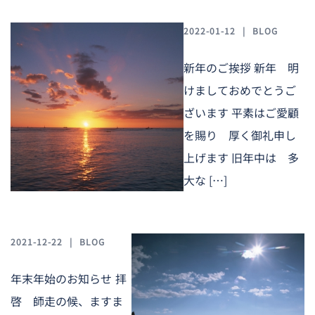
2022-01-12
BLOG
新年のご挨拶 新年 明
けましておめでとうご
ざいます 平素はご愛顧
を賜り 厚く御礼申し
上げます 旧年中は 多
大な […]
2021-12-22
BLOG
年末年始のお知らせ 拝
啓 師走の候、ますま