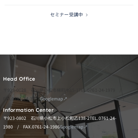
稿
ナ
セミナー受講中
ビ
ゲ
ー
シ
ョ
ン
Head Office
〒923-0028 石川県小松市梯町ホ15-1
TEL.0761-24-1979 /
FAX.0761-24-1997
Googlemap↗
Information Center
〒923-0802 石川県小松市上小松町乙138-2
TEL.0761-24-
1980 / FAX.0761-24-1986
Googlemap↗