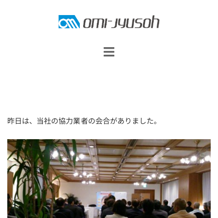
コ
ン
テ
ン
ツ
へ
ス
キ
昨日は、当社の協力業者の会合がありました。
ッ
プ