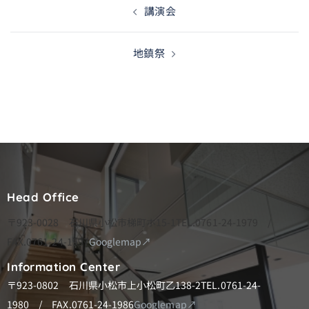
講演会
稿
ナ
地鎮祭
ビ
ゲ
ー
シ
ョ
ン
Head Office
〒923-0028 石川県小松市梯町ホ15-1
TEL.0761-24-1979 /
FAX.0761-24-1997
Googlemap↗
Information Center
〒923-0802 石川県小松市上小松町乙138-2
TEL.0761-24-
1980 / FAX.0761-24-1986
Googlemap↗