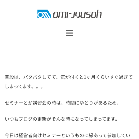
コ
ン
テ
ン
ツ
へ
ス
キ
普段は、バタバタしてて、気が付くと1ヶ月くらいすぐ過ぎて
ッ
しまってます。。。
プ
セミナーとか講習会の時は、時間にゆとりがあるため、
いつもブログの更新がそんな時になってしまってます。
今日は経営者向けセミナーというものに縁あって参加してい