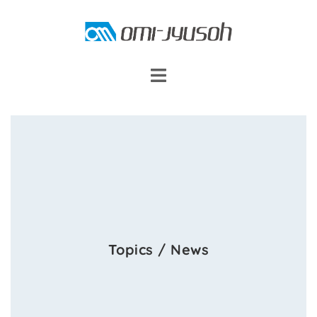
コ
ン
テ
ン
ツ
へ
ス
キ
ッ
プ
Topics / News