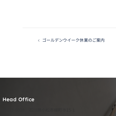
投
ゴールデンウイーク休業のご案内
稿
ナ
ビ
ゲ
ー
シ
Head Office
ョ
〒923-0028 石川県小松市梯町ホ15-1
ン