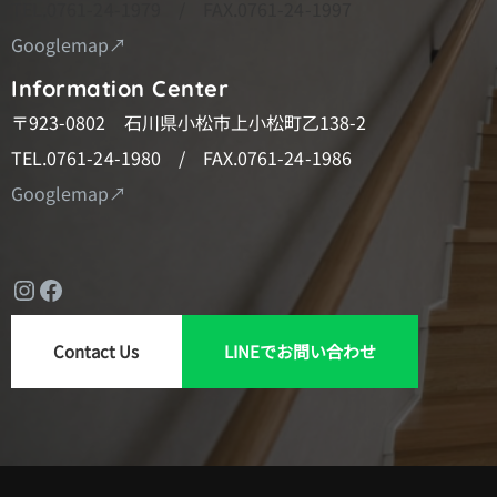
TEL.0761-24-1979 / FAX.0761-24-1997
Googlemap↗
Information Center
〒923-0802 石川県小松市上小松町乙138-2
TEL.0761-24-1980 / FAX.0761-24-1986
Googlemap↗
Instagram
Facebook
Contact Us
LINEでお問い合わせ