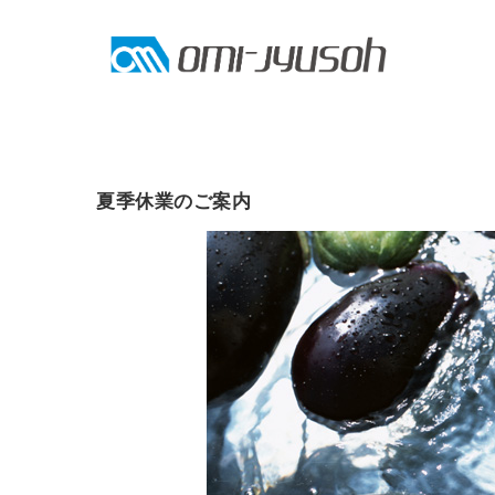
コ
ン
テ
ン
ツ
へ
夏季休業のご案内
ス
キ
ッ
プ