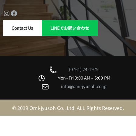
Instagram
Facebook
Contact Us
LINEでお問い合わせ
(0761) 24-1979
Mon–Fri 9:00 AM – 6:00 PM
info@omi-jyusoh.co.jp
© 2019 Omi-jyusoh Co., Ltd. ALL Rights Reserved.