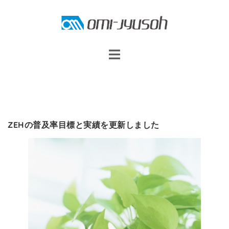
コ
ン
テ
ン
ツ
へ
ス
キ
ZEHの普及率目標と実績を更新しました
ッ
プ