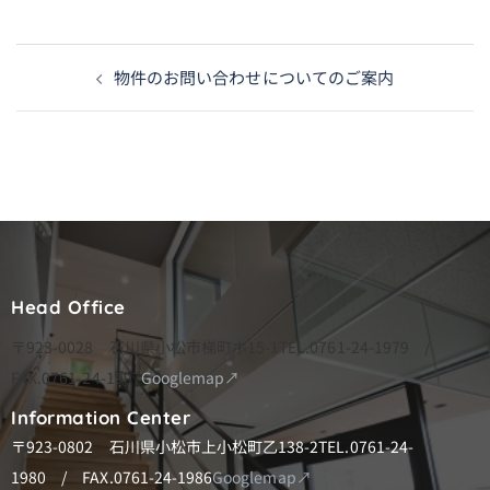
投
物件のお問い合わせについてのご案内
稿
ナ
ビ
ゲ
ー
シ
Head Office
ョ
ン
〒923-0028 石川県小松市梯町ホ15-1
TEL.0761-24-1979 /
FAX.0761-24-1997
Googlemap↗
Information Center
〒923-0802 石川県小松市上小松町乙138-2
TEL.0761-24-
1980 / FAX.0761-24-1986
Googlemap↗