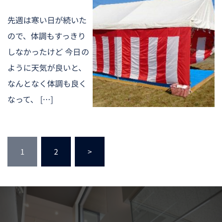
先週は寒い日が続いた
ので、体調もすっきり
しなかったけど 今日の
ように天気が良いと、
なんとなく体調も良く
なって、 […]
投
1
2
>
稿
の
ペ
ー