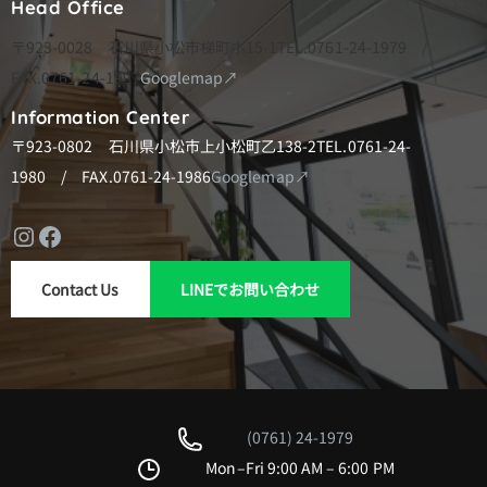
ジ
Head Office
送
〒923-0028 石川県小松市梯町ホ15-1
TEL.0761-24-1979 /
り
FAX.0761-24-1997
Googlemap↗
Information Center
〒923-0802 石川県小松市上小松町乙138-2
TEL.0761-24-
1980 / FAX.0761-24-1986
Googlemap↗
Instagram
Facebook
Contact Us
LINEでお問い合わせ
(0761) 24-1979
Mon–Fri 9:00 AM – 6:00 PM