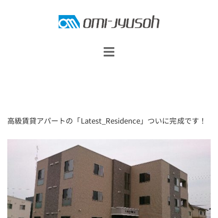
コ
ン
テ
ン
ツ
へ
ス
キ
高級賃貸アパートの「Latest_Residence」ついに完成です！
ッ
プ