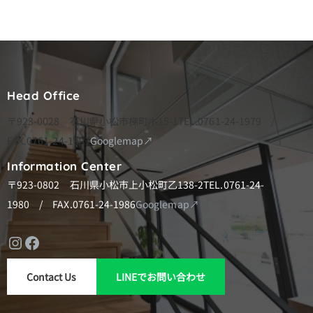
ー
シ
ョ
ン
Head Office
〒923-0028 石川県小松市梯町ホ15-1
TEL.0761-24-1979 /
FAX.0761-24-1997
Googlemap↗
Information Center
〒923-0802 石川県小松市上小松町乙138-2
TEL.0761-24-
1980 / FAX.0761-24-1986
Googlemap↗
Instagram
Facebook
Contact Us
LINEでお問い合わせ