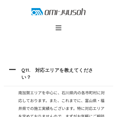
コ
ン
テ
ン
ツ
へ
ス
キ
ッ
A
Q11. 対応エリアを教えてくださ
プ
い？
南加賀エリアを中心に、石川県内の各市町村に対
応しております。
また、これまでに、富山県・福
井県での施工実績もございます。
特に対応エリア
を定めておりませんので、まずがお気軽にご相談