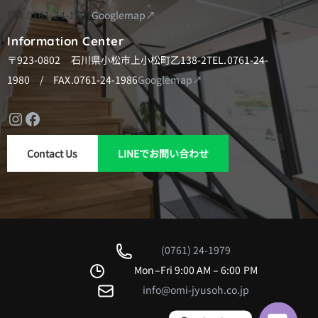
FAX.0761-24-1997
Googlemap↗
Information Center
〒923-0802 石川県小松市上小松町乙138-2
TEL.0761-24-
1980 / FAX.0761-24-1986
Googlemap↗
Instagram
Facebook
Contact Us
LINEでお問い合わせ
(0761) 24-1979
Mon–Fri 9:00 AM – 6:00 PM
info@omi-jyusoh.co.jp