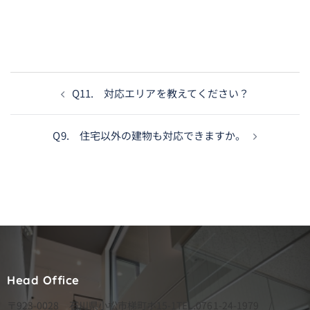
投
Q11. 対応エリアを教えてください？
稿
ナ
Q9. 住宅以外の建物も対応できますか。
ビ
ゲ
ー
シ
ョ
ン
Head Office
〒923-0028 石川県小松市梯町ホ15-1
TEL.0761-24-1979 /