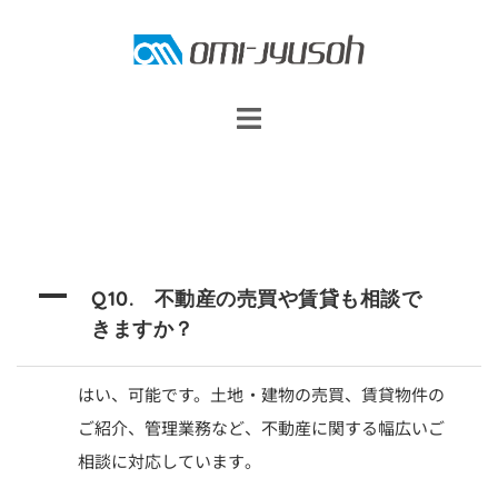
コ
ン
テ
ン
ツ
へ
ス
キ
ッ
A
Q10. 不動産の売買や賃貸も相談で
プ
きますか？
はい、可能です。
土地・建物の売買、賃貸物件の
ご紹介、管理業務など、不動産に関する幅広いご
相談に対応しています。