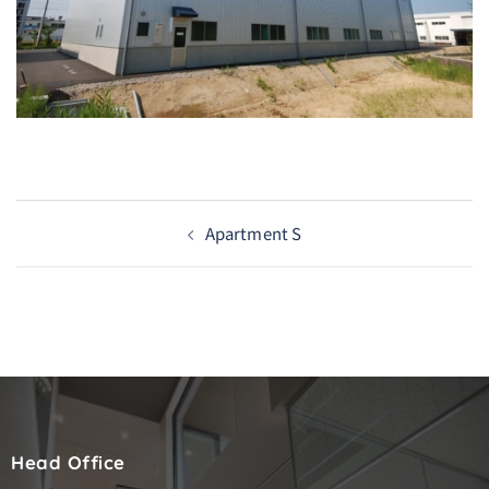
投
Apartment S
稿
ナ
ビ
ゲ
ー
シ
Head Office
ョ