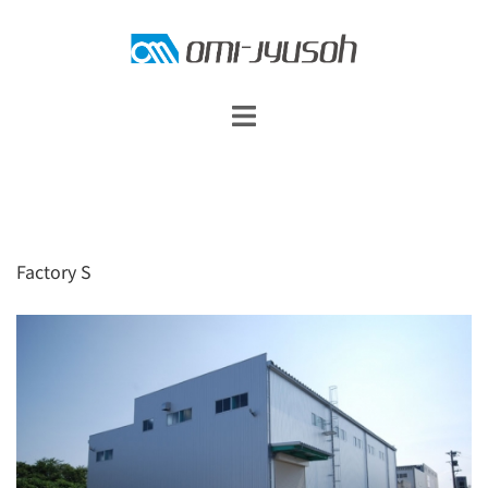
コ
ン
テ
ン
ツ
へ
ス
キ
Factory S
ッ
プ