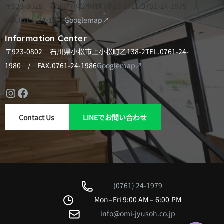
ン
〒923-0028 石川県小松市梯町ホ15-1
TEL.0761-24-1979 /
FAX.0761-24-1997
Googlemap↗
Information Center
〒923-0802 石川県小松市上小松町乙138-2
TEL.0761-24-
1980 / FAX.0761-24-1986
Googlemap↗
Instagram
Facebook
Contact Us
LINEでお問い合わせ
(0761) 24-1979
Mon–Fri 9:00 AM – 6:00 PM
info@omi-jyusoh.co.jp