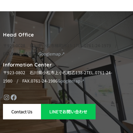
ゲ
ー
シ
Head Office
ョ
ン
〒923-0028 石川県小松市梯町ホ15-1
TEL.0761-24-1979 /
FAX.0761-24-1997
Googlemap↗
Information Center
〒923-0802 石川県小松市上小松町乙138-2
TEL.0761-24-
1980 / FAX.0761-24-1986
Googlemap↗
Instagram
Facebook
Contact Us
LINEでお問い合わせ