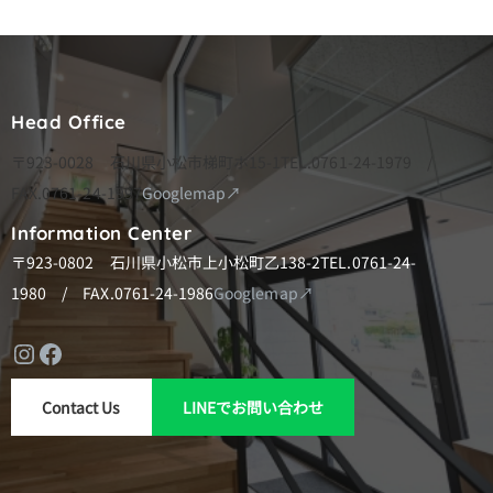
シ
ョ
ン
Head Office
〒923-0028 石川県小松市梯町ホ15-1
TEL.0761-24-1979 /
FAX.0761-24-1997
Googlemap↗
Information Center
〒923-0802 石川県小松市上小松町乙138-2
TEL.0761-24-
1980 / FAX.0761-24-1986
Googlemap↗
Instagram
Facebook
Contact Us
LINEでお問い合わせ