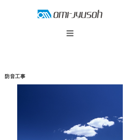
コ
ン
テ
ン
ツ
へ
ス
キ
防音工事
ッ
プ